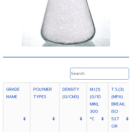
GRADE
POLYMER
DENSITY
M.I.(1)
T.S.(3)
NAME
TYPES
(G/CM3)
(G/10
(MPA)
MIN),
BREAK,
300
ISO
°C
527
OR