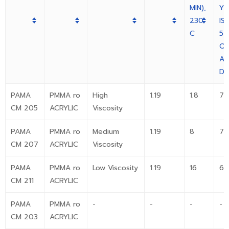
MIN),
YI
230
IS
C
52
O
AS
D6
PAMA
PMMA ro
High
1.19
1.8
73
CM 205
ACRYLIC
Viscosity
PAMA
PMMA ro
Medium
1.19
8
70
CM 207
ACRYLIC
Viscosity
PAMA
PMMA ro
Low Viscosity
1.19
16
67
CM 211
ACRYLIC
PAMA
PMMA ro
-
-
-
-
CM 203
ACRYLIC