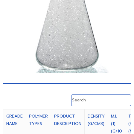
GREADE
POLYMER
PRODUCT
DENSITY
M.I.
T.S
NAME
TYPES
DESCRIPTION
(G/CM3)
(1)
(3)
(G/10
(M