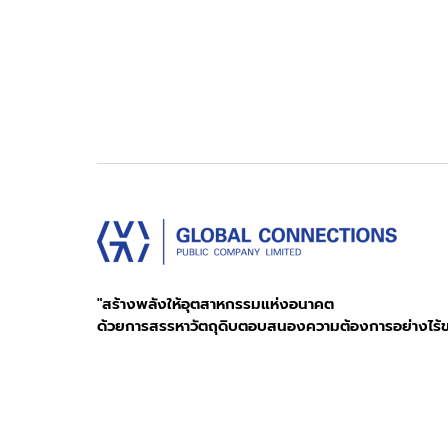
"สร้างพลังให้อุตสาหกรรมแห่งอนาคต
ด้วยการสรรหาวัตถุดิบตอบสนองความต้องการอย่างไร้