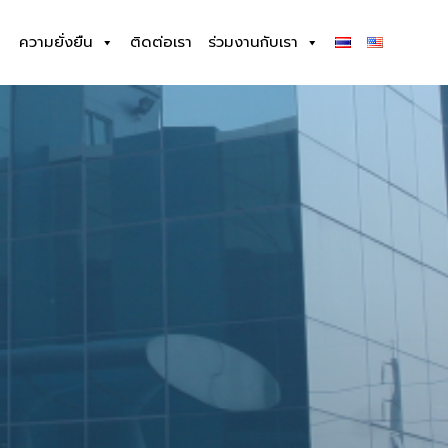
ความยั่งยืน
ติดต่อเรา
ร่วมงานกับเรา