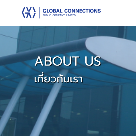
ABOUT US
เกี่ยวกับเรา